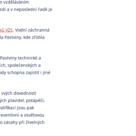
ím vzděláváním
edí a v neposlední řadě je
ků VZS
. Vodní záchranná
a Pastviny, kde zřídila
Pastviny technické a
ích, společenských a
dy schopna zajistit i jiné
ě svých dovedností
vých plavidel, potápěči,
lifikací jsou pak
reventivní a osvětovou
 zásahy při živelných