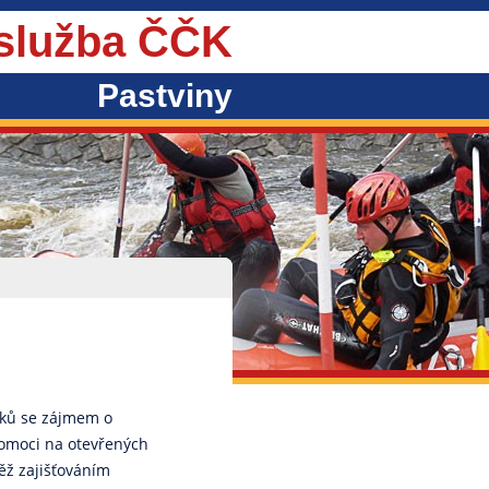
 služba ČČK
Pastviny
íků se zájmem o
pomoci na otevřených
něž zajišťováním