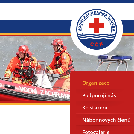
Organizace
Podporují nás
Ke stažení
Nábor nových členů
Fotogalerie