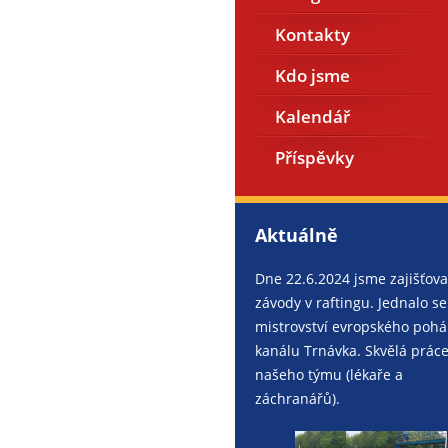
Kontakty
Kdo jsme
Kalendář
Příspěvky
Aktuálně
Dne 22.6.2024 jsme zajišťova
závody v raftingu. Jednalo se
mistrovství evropského pohá
kanálu Trnávka. Skvělá prác
našeho týmu (lékaře a
záchranářů).