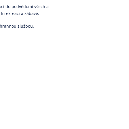
moci do podvědomí všech a
k rekreaci a zábavě.
chrannou službou.