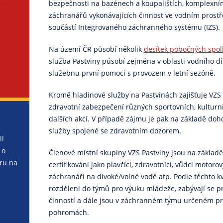
bezpečnosti na bazénech a koupalištích, komplexn
záchranářů vykonávajících činnost ve vodním prostř
součástí Integrovaného záchranného systému (IZS).
Na území ČR působí několik
desítek pobočných spol
služba Pastviny působí zejména v oblasti vodního díl
služebnu první pomoci s provozem v letní sezóně.
Kromě hladinové služby na Pastvinách zajišťuje VZS 
zdravotní zabezpečení různých sportovních, kulturn
dalších akcí. V případě zájmu je pak na základě doho
služby spojené se zdravotním dozorem.
li
 o
Členové místní skupiny VZS Pastviny jsou na základ
ru na
certifikováni jako plavčíci, zdravotníci, vůdci motoro
e
záchranáři na divoké/volné vodě atp. Podle těchto kva
rozděleni do týmů pro výuku mládeže, zabývají se p
činností a dále jsou v záchranném týmu určeném pro
pohromách.